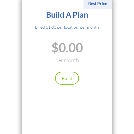
Best Price
Sélectionner un mode de paiement
Build A Plan
Carte de crédit
Billed $1.00 per location, per month
PayPal
$0.00
Cryptocurrency
Local Payments
per month
Renews automatically. Cancel anytime.
Build
Continuer
Retour