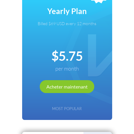
Sélectionner un mode de paiement
Yearly Plan
Carte de crédit
Billed $69 USD every 12 months
PayPal
Cryptocurrency
$5.75
Local Payments
per month
Renews automatically. Cancel anytime.
Acheter maintenant
Continuer
Retour
MOST POPULAR