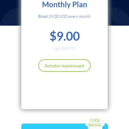
Monthly Plan
Carte de crédit
Billed $9.00 USD every month
PayPal
$9.00
Cryptocurrency
Local Payments
per month
Renews automatically. Cancel anytime.
Acheter maintenant
Continuer
Retour
COOL
BADGE