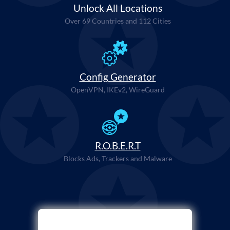
Unlock All Locations
Over 69 Countries and 112 Cities
Config Generator
OpenVPN, IKEv2, WireGuard
R.O.B.E.R.T
Blocks Ads, Trackers and Malware
Sélectionner un mode de paiement